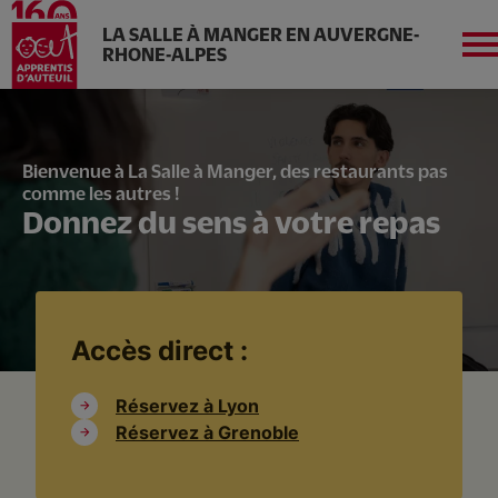
LA SALLE À MANGER EN AUVERGNE-
RHONE-ALPES
Aller
au
contenu
Aura
principal
Bienvenue à La Salle à Manger, des restaurants pas
comme les autres !
Donnez du sens à votre repas
Qui sommes-nous ?
Réservez à Grenoble
Accès direct :
Réservez à Lyon
Réservez à Lyon
Réservez à Grenoble
Espace entreprises