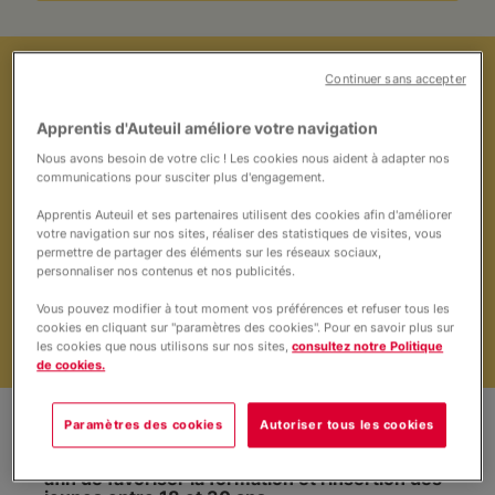
Actualités
Continuer sans accepter
Ici, chaque repas a du goût… et du sens. En
franchissant nos portes à Lyon ou Grenoble, vous
découvrez une cuisine savoureuse et généreuse,
Apprentis d'Auteuil améliore votre navigation
élaborée et servie par de jeunes en formation,
Nous avons besoin de votre clic ! Les cookies nous aident à adapter nos
motivés à construire leur avenir professionnel.
communications pour susciter plus d'engagement.
Encadrés par des chefs et des maîtres d’hôtel
expérimentés, ces jeunes apprennent les gestes du
Apprentis Auteuil et ses partenaires utilisent des cookies afin d'améliorer
métier en situation réelle, au contact des clients. En
votre navigation sur nos sites, réaliser des statistiques de visites, vous
venant déjeuner chez nous, vous soutenez leur
permettre de partager des éléments sur les réseaux sociaux,
parcours d’insertion et contribuez à une restauration
personnaliser nos contenus et nos publicités.
solidaire, engagée et authentique. Soyez les
bienvenus dans nos restaurants à Grenoble, à Lyon
Vous pouvez modifier à tout moment vos préférences et refuser tous les
Fourvière et à Lyon Confluence !
Mangez solidaire,
cookies en cliquant sur "paramètres des cookies". Pour en savoir plus sur
partagez plus qu’un repas.
les cookies que nous utilisons sur nos sites,
consultez notre Politique
de cookies.
Paramètres des cookies
Autoriser tous les cookies
Les restaurants-écoles La Salle à Manger ont
été créés par la fondation
Apprentis d'Auteuil
afin de favoriser la formation et l'insertion des