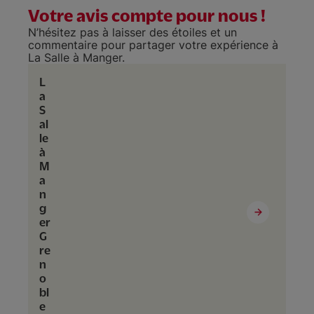
Votre avis compte pour nous !
N’hésitez pas à laisser des étoiles et un
commentaire pour partager votre expérience à
La Salle à Manger.
L
a
S
al
le
à
M
a
n
g
er
G
re
n
o
bl
e