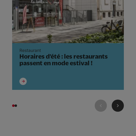
Restaurant
En
Horaires d’été : les restaurants
E
passent en mode estival !
c
v