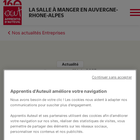
LA SALLE À MANGER EN AUVERGNE-
RHONE-ALPES
Aller
au
Fil
Nos actualités Entreprises
contenu
Aura
d'Ariane
principal
Actualité
11 juin 2025
Entreprises
Qui sommes-nous ?
Entreprises, vous pouvez
Continuer sans accepter
changer la vie des jeunes
Apprentis d'Auteuil améliore votre navigation
Réservez à Grenoble
grâce à votre taxe
Nous avons besoin de votre clic ! Les cookies nous aident à adapter nos
communications pour susciter plus d'engagement.
d’apprentissage !
Apprentis Auteuil et ses partenaires utilisent des cookies afin d'améliorer
Et si votre entreprise avait le pouvoir
Réservez à Lyon
votre navigation sur nos sites, réaliser des statistiques de visites, vous
d’agir concrètement pour l’avenir des
permettre de partager des éléments sur les réseaux sociaux,
personnaliser nos contenus et nos publicités.
jeunes ?
Espace entreprises