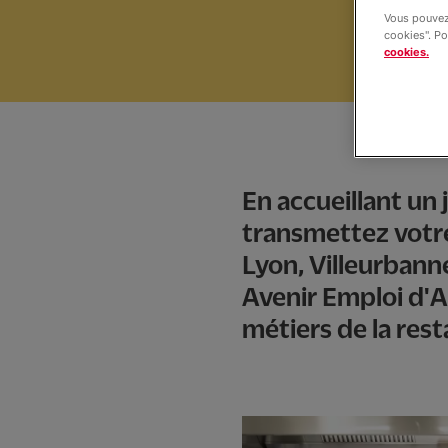
Vous pouvez 
cookies". Po
cookies.
En accueillant un
transmettez votre
Lyon, Villeurbann
Avenir Emploi d'A
métiers de la rest