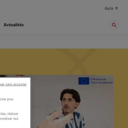
Aura
Actualités
uer sans accepter
iter plus
tes, réaliser
onnaliser nos