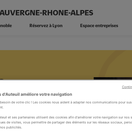
N AUVERGNE-RHONE-ALPES
enoble
Réservez à Lyon
Espace entreprises
s
Contin
 d'Auteuil améliore votre navigation
s jeunes en restauration.
esoin de votre clic ! Les cookies nous aident à adapter nos communications pour susc
nt.
teuil et ses partenaires utilisent des cookies afin d'améliorer votre navigation sur nos si
ques de visites, vous permettre de partager des éléments sur les réseaux sociaux, pers
nos publicités.