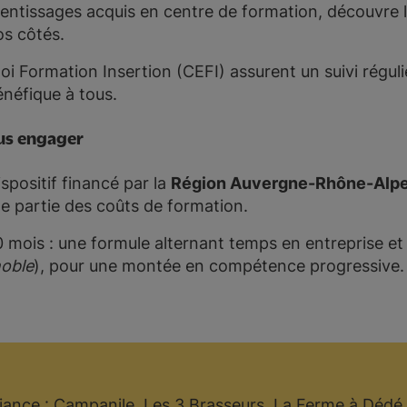
rentissages acquis en centre de formation, découvre 
os côtés.
 Formation Insertion (CEFI) assurent un suivi réguli
énéfique à tous.
us engager
spositif financé par la
Région Auvergne-Rhône-Alp
e partie des coûts de formation.
0 mois : une formule alternant temps en entreprise e
noble
), pour une montée en compétence progressive.
fiance : Campanile, Les 3 Brasseurs, La Ferme à Déd