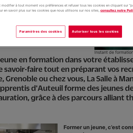
modifier à tout moment vos préférences et refuser tous les cookies en cliquant sur "
ur en savoir plus sur les cookies que nous utilisons sur nos sites,
consultez notre Poli
Paramètres des cookies
Autoriser tous les cookies
Instant de formatio
 jeune en formation dans votre établis
 savoir-faire tout en préparant vos re
e, Grenoble ou chez vous, La Salle à Man
pprentis d'Auteuil forme des jeunes de
auration, grâce à des parcours alliant t
Former un jeune, c’est cons