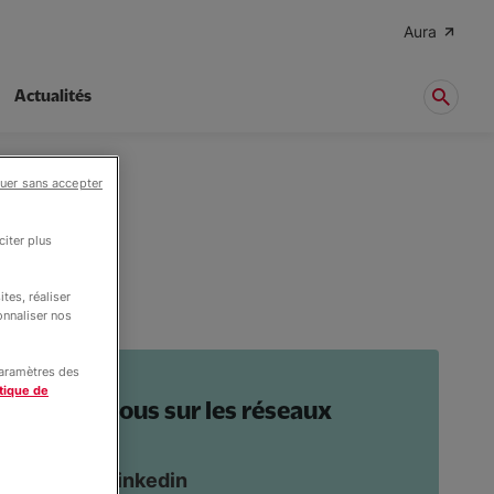
Aura
Actualités
uer sans accepter
iter plus
tes, réaliser
onnaliser nos
paramètres des
tique de
Suivez-nous sur les réseaux
sociaux
Sur Linkedin