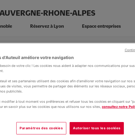
N AUVERGNE-RHONE-ALPES
enoble
Réservez à Lyon
Espace entreprises
Contin
 d'Auteuil améliore votre navigation
esoin de votre clic ! Les cookies nous aident à adapter nos communications pour susc
nt.
teuil et ses partenaires utilisent des cookies afin d'améliorer votre navigation sur nos si
 Salle à Manger
ques de visites, vous permettre de partager des éléments sur les réseaux sociaux, pers
nos publicités.
modifier à tout moment vos préférences et refuser tous les cookies en cliquant sur "
ur en savoir plus sur les cookies que nous utilisons sur nos sites,
consultez notre Poli
nt |
11 juin 2025
aires d’été : les
Paramètres des cookies
Autoriser tous les cookies