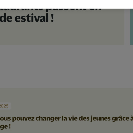
taurants passent en
e estival !
 2025
vous pouvez changer la vie des jeunes grâce 
ge !