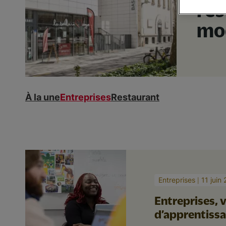
res
mod
À la une
Entreprises
Restaurant
Entreprises
11 juin
Entreprises, 
d’apprentissa